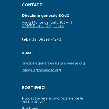
CONTATTI
Direzione generale SOdC
Via di Monte del Gallo 103 – 111,
00165 Roma (RM) – Italia
tel.
(+39) 06.396.742.43
e-mail
direzionegenerale@luiginovarese.org
info@luiginovarese.org
SOSTIENICI
Puoi sostenere economicamente le
nostre attività.
Sostienici