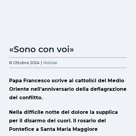
Ingrandisci
«Sono con voi»
immagine
8 Ottobre 2024
|
Notizie
Papa Francesco scrive ai cattolici del Medio
Oriente nell’anniversario della deflagrazione
del conflitto.
Nella difficile notte del dolore la supplica
per il disarmo dei cuori. Il rosario del
Pontefice a Santa Maria Maggiore