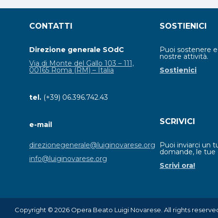
CONTATTI
SOSTIENICI
Direzione generale SOdC
Puoi sostenere 
nostre attività.
Via di Monte del Gallo 103 – 111,
00165 Roma (RM) – Italia
Sostienici
tel.
(+39) 06.396.742.43
SCRIVICI
e-mail
Puoi inviarci un t
direzionegenerale@luiginovarese.org
domande, le tue 
info@luiginovarese.org
Scrivi ora!
Copyright © 2026 Opera Beato Luigi Novarese. All rights reserve