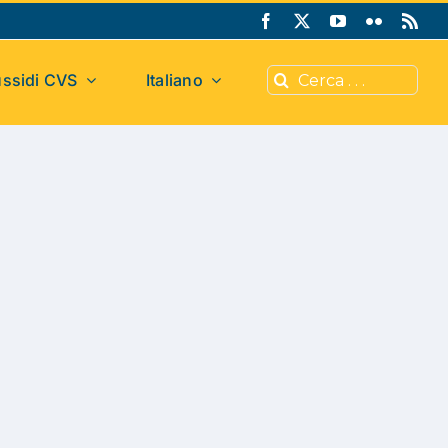
Cerca
ssidi CVS
Italiano
per: