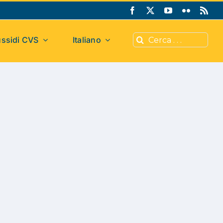
Cerca
ssidi CVS
Italiano
per: